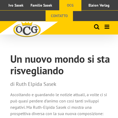
Skip
Ivo Sasek
Familie Sasek
OCG
Elaion Verlag
to
content
CONTATTO
Un nuovo mondo si sta
risvegliando
di Ruth Elpida Sasek
Ascoltando e guardando le notizie attuali, a volte ci si
può quasi perdere d’animo con così tanti sviluppi
negativi. Ma Ruth-Elpida Sasek ci mostra una
prospettiva diversa con la sua nuova composizione: