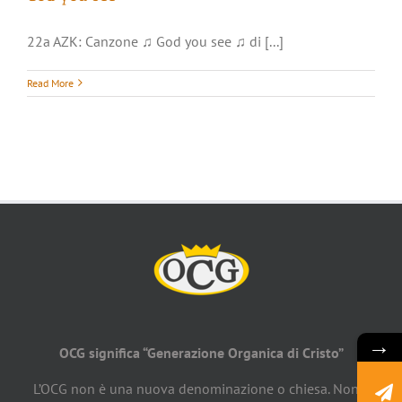
22a AZK: Canzone ♫ God you see ♫ di [...]
Read More
→
OCG significa “Generazione Organica di Cristo”
L’OCG non è una nuova denominazione o chiesa. Non è