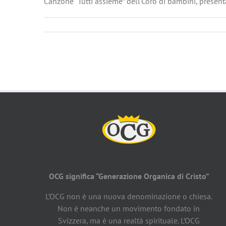
Canzone “Tutti assieme” dell'Coro di bambini, present
OCG significa “Generazione Organica di Cristo”
L’OCG non è una nuova denominazione o chiesa.
Non è neanche un movimento fondato in
Svizzera, ma è una realtà spirituale. L’OCG