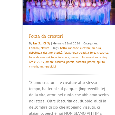
Forza da creatori
By
Lea So. (CH3)
|
Gennaio 22nd, 2026
|
Categories:
Canzoni
,
Novità
|
Tags:
ballo
,
canzone
,
creatore
,
cultura
,
debolezza
,
destino
,
eterità
,
forza
,
forza creativa
,
forza creatrice
,
forza da creatori
,
forza interiore
,
Incontro Internazionale degli
Amici 2025
,
ombre
,
oscurità
,
poesia
,
potenza
,
potere
,
spirito
,
vittoria
,
vulnerabilità
“Siamo creatori – e creature allo stesso
tempo, ballerini sul parquet (imprevedibile)
della vita, attori nel ruolo che abbiamo scelto
noi stessi. Oltre l’oscurità del dubbio, al di là
dell’ombra di ciò che abbiamo vissuto, ci
alziamo, perché noi NON SIAMO VITTIME