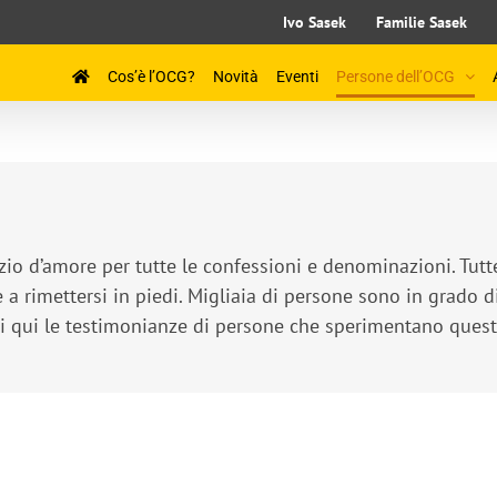
Ivo Sasek
Familie Sasek
Cos’è l’OCG?
Novità
Eventi
Persone dell’OCG
zio d’amore per tutte le confessioni e denominazioni. Tutt
a rimettersi in piedi. Migliaia di persone sono in grado di
gi qui le testimonianze di persone che sperimentano quest