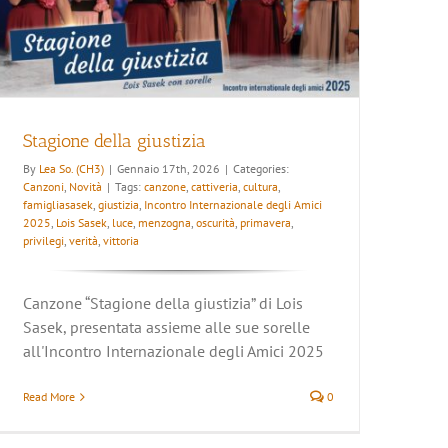
Stagione della giustizia
By
Lea So. (CH3)
|
Gennaio 17th, 2026
|
Categories:
Canzoni
,
Novità
|
Tags:
canzone
,
cattiveria
,
cultura
,
famigliasasek
,
giustizia
,
Incontro Internazionale degli Amici
2025
,
Lois Sasek
,
luce
,
menzogna
,
oscurità
,
primavera
,
privilegi
,
verità
,
vittoria
Canzone “Stagione della giustizia” di Lois
Sasek, presentata assieme alle sue sorelle
all'Incontro Internazionale degli Amici 2025
Read More
0