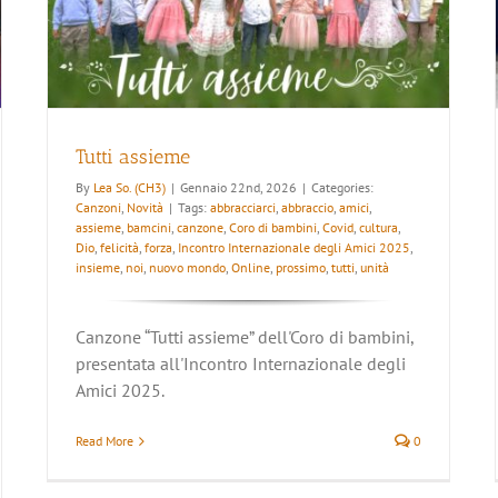
Tutti assieme
By
Lea So. (CH3)
|
Gennaio 22nd, 2026
|
Categories:
Canzoni
,
Novità
|
Tags:
abbracciarci
,
abbraccio
,
amici
,
assieme
,
bamcini
,
canzone
,
Coro di bambini
,
Covid
,
cultura
,
Dio
,
felicità
,
forza
,
Incontro Internazionale degli Amici 2025
,
insieme
,
noi
,
nuovo mondo
,
Online
,
prossimo
,
tutti
,
unità
Canzone “Tutti assieme” dell'Coro di bambini,
presentata all'Incontro Internazionale degli
Amici 2025.
Read More
0