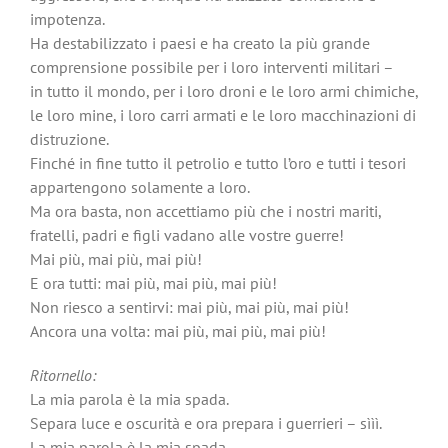
impotenza.
Ha destabilizzato i paesi e ha creato la più grande
comprensione possibile per i loro interventi militari –
in tutto il mondo, per i loro droni e le loro armi chimiche,
le loro mine, i loro carri armati e le loro macchinazioni di
distruzione.
Finché in fine tutto il petrolio e tutto l’oro e tutti i tesori
appartengono solamente a loro.
Ma ora basta, non accettiamo più che i nostri mariti,
fratelli, padri e figli vadano alle vostre guerre!
Mai più, mai più, mai più!
E ora tutti: mai più, mai più, mai più!
Non riesco a sentirvi: mai più, mai più, mai più!
Ancora una volta: mai più, mai più, mai più!
Ritornello:
La mia parola è la mia spada.
Separa luce e oscurità e ora prepara i guerrieri – sììì.
La mia parola è la mia spada.