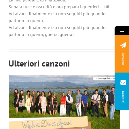
Separa luce e oscurità e ora prepara i guerrieri – sììì.
Ad alzarsi finalmente e a non seguirli più quando
partono in guerra.
Ad alzarsi finalmente e a non seguirli più quando
→
partono in guerra, guerra, guerra!
Figli di Dio si alzano
Newsletter
Ulteriori canzoni
Rundbrief