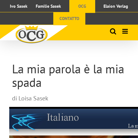
Skip
Ivo Sasek
Familie Sasek
OCG
Elaion Verlag
to
content
CONTATTO
La mia parola è la mia
spada
di Loisa Sasek