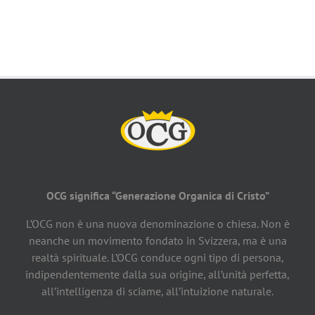
OCG significa “Generazione Organica di Cristo”
L’OCG non è una nuova denominazione o chiesa. Non è
neanche un movimento fondato in Svizzera, ma è una
realtà spirituale. L’OCG conduce ogni tipo di persona,
indipendentemente dalla sua origine, all’unità perfetta,
all’intelligenza di sciame, all’intuizione naturale.