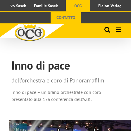
Skip
Ivo Sasek
Familie Sasek
OCG
Elaion Verlag
to
content
CONTATTO
Inno di pace
dell’orchestra e coro di Panoramafilm
Inno di pace – un brano orchestrale con coro
presentato alla 17a conferenza dell’AZK.