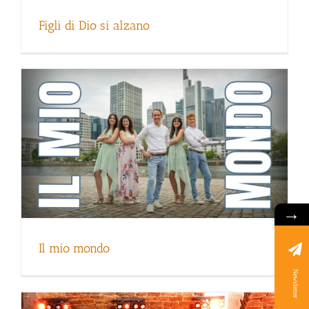
Figli di Dio si alzano
→
God you see
Il mio mondo
Newsletter