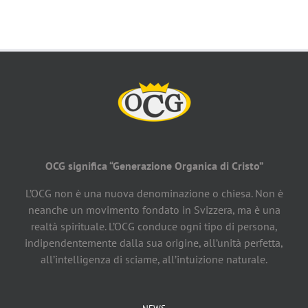
OCG significa “Generazione Organica di Cristo”
L’OCG non è una nuova denominazione o chiesa. Non è
neanche un movimento fondato in Svizzera, ma è una
realtà spirituale. L’OCG conduce ogni tipo di persona,
indipendentemente dalla sua origine, all’unità perfetta,
all’intelligenza di sciame, all’intuizione naturale.